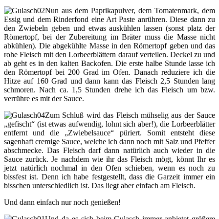
Nun aus dem Paprikapulver, dem Tomatenmark, dem
Essig und dem Rinderfond eine Art Paste anrühren. Diese dann zu
den Zwiebeln geben und etwas auskühlen lassen (sonst platz der
Römertopf, bei der Zubereitung im Bräter muss die Masse nicht
abkühlen). Die abgekühlte Masse in den Römertopf geben und das
rohe Fleisch mit den Lorbeerblättern darauf verteilen. Deckel zu und
ab geht es in den kalten Backofen. Die erste halbe Stunde lasse ich
den Römertopf bei 200 Grad im Ofen. Danach reduziere ich die
Hitze auf 160 Grad und dann kann das Fleisch 2,5 Stunden lang
schmoren. Nach ca. 1,5 Stunden drehe ich das Fleisch um bzw.
verrühre es mit der Sauce.
Zum Schluß wird das Fleisch mühselig aus der Sauce
„gefischt“ (ist etwas aufwendig, lohnt sich aber!), die Lorbeerblätter
entfernt und die „Zwiebelsauce“ püriert. Somit entsteht diese
sagenhaft cremige Sauce, welche ich dann noch mit Salz und Pfeffer
abschmecke. Das Fleisch darf dann natürlich auch wieder in die
Sauce zurück. Je nachdem wie ihr das Fleisch mögt, könnt Ihr es
jetzt natürlich nochmal in den Ofen schieben, wenn es noch zu
bissfest ist. Denn ich habe festgestellt, dass die Garzeit immer ein
bisschen unterschiedlich ist. Das liegt aber einfach am Fleisch.
Und dann einfach nur noch genießen!
Und da es sich beim Gulasch immer anbietet größere