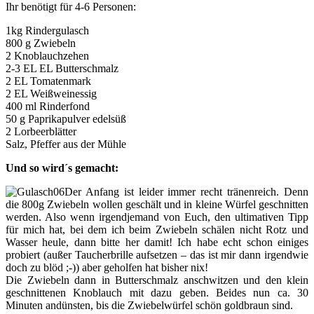
Ihr benötigt für 4-6 Personen:
1kg Rindergulasch
800 g Zwiebeln
2 Knoblauchzehen
2-3 EL EL Butterschmalz
2 EL Tomatenmark
2 EL Weißweinessig
400 ml Rinderfond
50 g Paprikapulver edelsüß
2 Lorbeerblätter
Salz, Pfeffer aus der Mühle
Und so wird´s gemacht:
Der Anfang ist leider immer recht tränenreich. Denn
die 800g Zwiebeln wollen geschält und in kleine Würfel geschnitten
werden. Also wenn irgendjemand von Euch, den ultimativen Tipp
für mich hat, bei dem ich beim Zwiebeln schälen nicht Rotz und
Wasser heule, dann bitte her damit! Ich habe echt schon einiges
probiert (außer Taucherbrille aufsetzen – das ist mir dann irgendwie
doch zu blöd ;-)) aber geholfen hat bisher nix!
Die Zwiebeln dann in Butterschmalz anschwitzen und den klein
geschnittenen Knoblauch mit dazu geben. Beides nun ca. 30
Minuten andünsten, bis die Zwiebelwürfel schön goldbraun sind.