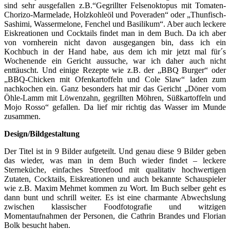
sind sehr ausgefallen z.B.“Gegrillter Felsenoktopus mit Tomaten-
Chorizo-Marmelade, Holzkohleöl und Poveraden“ oder „Thunfisch-
Sashimi, Wassermelone, Fenchel und Basilikum“. Aber auch leckere
Eiskreationen und Cocktails findet man in dem Buch. Da ich aber
von vornherein nicht davon ausgegangen bin, dass ich ein
Kochbuch in der Hand habe, aus dem ich mir jetzt mal für´s
Wochenende ein Gericht aussuche, war ich daher auch nicht
enttäuscht. Und einige Rezepte wie z.B. der „BBQ Burger“ oder
„BBQ-Chicken mit Ofenkartoffeln und Cole Slaw“ laden zum
nachkochen ein. Ganz besonders hat mir das Gericht „Döner vom
Öhle-Lamm mit Löwenzahn, gegrillten Möhren, Süßkartoffeln und
Mojo Rosso“ gefallen. Da lief mir richtig das Wasser im Munde
zusammen.
Design/Bildgestaltung
Der Titel ist in 9 Bilder aufgeteilt. Und genau diese 9 Bilder geben
das wieder, was man in dem Buch wieder findet – leckere
Sterneküche, einfaches Streetfood mit qualitativ hochwertigen
Zutaten, Cocktails, Eiskreationen und auch bekannte Schauspieler
wie z.B. Maxim Mehmet kommen zu Wort. Im Buch selber geht es
dann bunt und schrill weiter. Es ist eine charmante Abwechslung
zwischen klassischer Foodfotografie und witzigen
Momentaufnahmen der Personen, die Cathrin Brandes und Florian
Bolk besucht haben.