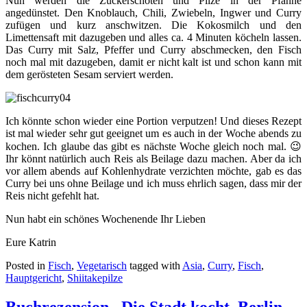
Nun werden die Zuckerschoten und Pilze in der Pfanne
angedünstet. Den Knoblauch, Chili, Zwiebeln, Ingwer und Curry
zufügen und kurz anschwitzen. Die Kokosmilch und den
Limettensaft mit dazugeben und alles ca. 4 Minuten köcheln lassen.
Das Curry mit Salz, Pfeffer und Curry abschmecken, den Fisch
noch mal mit dazugeben, damit er nicht kalt ist und schon kann mit
dem gerösteten Sesam serviert werden.
Ich könnte schon wieder eine Portion verputzen! Und dieses Rezept
ist mal wieder sehr gut geeignet um es auch in der Woche abends zu
kochen. Ich glaube das gibt es nächste Woche gleich noch mal. 😉
Ihr könnt natürlich auch Reis als Beilage dazu machen. Aber da ich
vor allem abends auf Kohlenhydrate verzichten möchte, gab es das
Curry bei uns ohne Beilage und ich muss ehrlich sagen, dass mir der
Reis nicht gefehlt hat.
Nun habt ein schönes Wochenende Ihr Lieben
Eure Katrin
Posted in
Fisch
,
Vegetarisch
tagged with
Asia
,
Curry
,
Fisch
,
Hauptgericht
,
Shiitakepilze
Buchrezension „Die Stadt kocht. Berlin-