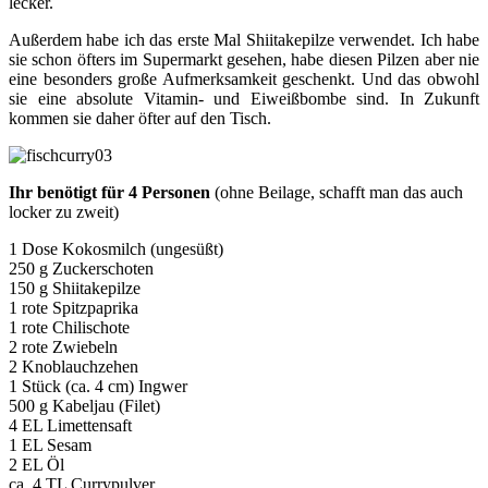
lecker.
Außerdem habe ich das erste Mal Shiitakepilze verwendet. Ich habe
sie schon öfters im Supermarkt gesehen, habe diesen Pilzen aber nie
eine besonders große Aufmerksamkeit geschenkt. Und das obwohl
sie eine absolute Vitamin- und Eiweißbombe sind. In Zukunft
kommen sie daher öfter auf den Tisch.
Ihr benötigt für 4 Personen
(ohne Beilage, schafft man das auch
locker zu zweit)
1 Dose Kokosmilch (ungesüßt)
250 g Zuckerschoten
150 g Shiitakepilze
1 rote Spitzpaprika
1 rote Chilischote
2 rote Zwiebeln
2 Knoblauchzehen
1 Stück (ca. 4 cm) Ingwer
500 g Kabeljau (Filet)
4 EL Limettensaft
1 EL Sesam
2 EL Öl
ca. 4 TL Currypulver