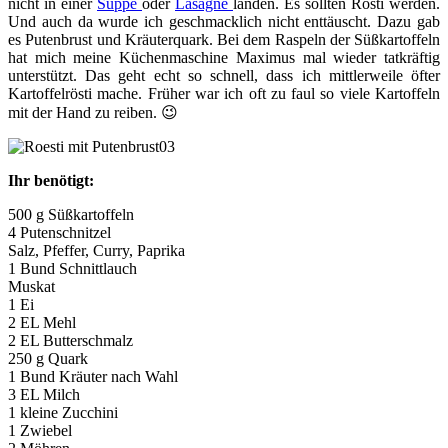
nicht in einer
Suppe
oder
Lasagne
landen. Es sollten Rösti werden.
Und auch da wurde ich geschmacklich nicht enttäuscht. Dazu gab
es Putenbrust und Kräuterquark. Bei dem Raspeln der Süßkartoffeln
hat mich meine Küchenmaschine Maximus mal wieder tatkräftig
unterstützt. Das geht echt so schnell, dass ich mittlerweile öfter
Kartoffelrösti mache. Früher war ich oft zu faul so viele Kartoffeln
mit der Hand zu reiben. 😉
Ihr benötigt:
500 g Süßkartoffeln
4 Putenschnitzel
Salz, Pfeffer, Curry, Paprika
1 Bund Schnittlauch
Muskat
1 Ei
2 EL Mehl
2 EL Butterschmalz
250 g Quark
1 Bund Kräuter nach Wahl
3 EL Milch
1 kleine Zucchini
1 Zwiebel