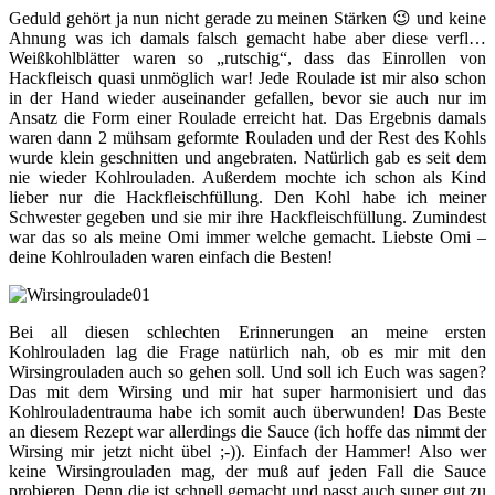
Geduld gehört ja nun nicht gerade zu meinen Stärken 😉 und keine
Ahnung was ich damals falsch gemacht habe aber diese verfl…
Weißkohlblätter waren so „rutschig“, dass das Einrollen von
Hackfleisch quasi unmöglich war! Jede Roulade ist mir also schon
in der Hand wieder auseinander gefallen, bevor sie auch nur im
Ansatz die Form einer Roulade erreicht hat. Das Ergebnis damals
waren dann 2 mühsam geformte Rouladen und der Rest des Kohls
wurde klein geschnitten und angebraten. Natürlich gab es seit dem
nie wieder Kohlrouladen. Außerdem mochte ich schon als Kind
lieber nur die Hackfleischfüllung. Den Kohl habe ich meiner
Schwester gegeben und sie mir ihre Hackfleischfüllung. Zumindest
war das so als meine Omi immer welche gemacht. Liebste Omi –
deine Kohlrouladen waren einfach die Besten!
Bei all diesen schlechten Erinnerungen an meine ersten
Kohlrouladen lag die Frage natürlich nah, ob es mir mit den
Wirsingrouladen auch so gehen soll. Und soll ich Euch was sagen?
Das mit dem Wirsing und mir hat super harmonisiert und das
Kohlrouladentrauma habe ich somit auch überwunden! Das Beste
an diesem Rezept war allerdings die Sauce (ich hoffe das nimmt der
Wirsing mir jetzt nicht übel ;-)). Einfach der Hammer! Also wer
keine Wirsingrouladen mag, der muß auf jeden Fall die Sauce
probieren. Denn die ist schnell gemacht und passt auch super gut zu