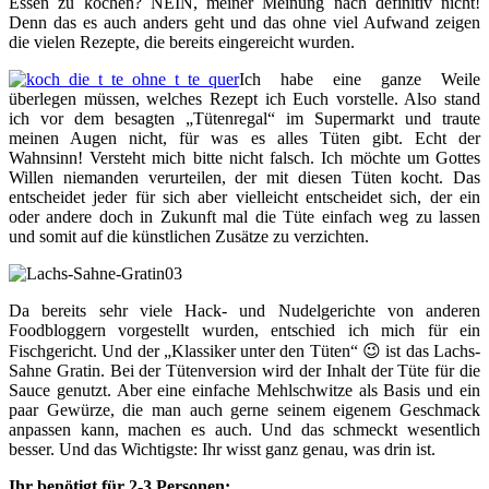
Essen zu kochen? NEIN, meiner Meinung nach definitiv nicht!
Denn das es auch anders geht und das ohne viel Aufwand zeigen
die vielen Rezepte, die bereits eingereicht wurden.
Ich habe eine ganze Weile
überlegen müssen, welches Rezept ich Euch vorstelle. Also stand
ich vor dem besagten „Tütenregal“ im Supermarkt und traute
meinen Augen nicht, für was es alles Tüten gibt. Echt der
Wahnsinn! Versteht mich bitte nicht falsch. Ich möchte um Gottes
Willen niemanden verurteilen, der mit diesen Tüten kocht. Das
entscheidet jeder für sich aber vielleicht entscheidet sich, der ein
oder andere doch in Zukunft mal die Tüte einfach weg zu lassen
und somit auf die künstlichen Zusätze zu verzichten.
Da bereits sehr viele Hack- und Nudelgerichte von anderen
Foodbloggern vorgestellt wurden, entschied ich mich für ein
Fischgericht. Und der „Klassiker unter den Tüten“ 😉 ist das Lachs-
Sahne Gratin. Bei der Tütenversion wird der Inhalt der Tüte für die
Sauce genutzt. Aber eine einfache Mehlschwitze als Basis und ein
paar Gewürze, die man auch gerne seinem eigenem Geschmack
anpassen kann, machen es auch. Und das schmeckt wesentlich
besser. Und das Wichtigste: Ihr wisst ganz genau, was drin ist.
Ihr benötigt für 2-3 Personen: