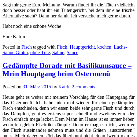
Sagt mir gerne Eure Meinung. Warum findet Ihr die Tüten vielleicht
doch besser oder habt ihr ein Tütengericht, bei dem ihr eine frische
Alternative sucht? Dann her damit. Ich versuche mich gerne daran.
Habt noch eine schöne Woche
Eure Katrin
Posted in
Fisch
tagged with
Fisch
,
Hauptgericht
,
kochen
,
Lachs-
Sahne Gratin
,
ohne Tüte
,
Sahne
,
Sauce
Gedämpfte Dorade mit Basilikumsauce –
Mein Hauptgang beim Ostermenü
Posted on
31. März 2015
by
Katrin
2 comments
Heute geht es weiter mit meinem Vorschlag für den Hauptgang für
das Ostermenü. Ich habe mich mal wieder für einen gedämpften
Fisch entschieden, denn wir essen beide sehr gerne Fisch und durch
das Dämpfen, geht es erstens super schnell und zweitens wird der
Fisch einfach mega lecker. Dem Mann im Hause ist es immer lieber,
wenn ich gleich Fischfilet dämpfe. Denn er mag es nicht, wenn er
den Fisch auseinander nehmen muss und die Gräten „aussortieren“
muss. Mich dagegen stört das überhaupt nicht, denn (wenn man es