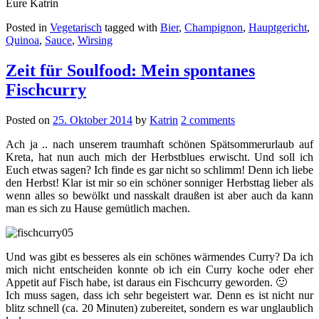
Eure Katrin
Posted in
Vegetarisch
tagged with
Bier
,
Champignon
,
Hauptgericht
,
Quinoa
,
Sauce
,
Wirsing
Zeit für Soulfood: Mein spontanes
Fischcurry
Posted on
25. Oktober 2014
by
Katrin
2 comments
Ach ja .. nach unserem traumhaft schönen Spätsommerurlaub auf
Kreta, hat nun auch mich der Herbstblues erwischt. Und soll ich
Euch etwas sagen? Ich finde es gar nicht so schlimm! Denn ich liebe
den Herbst! Klar ist mir so ein schöner sonniger Herbsttag lieber als
wenn alles so bewölkt und nasskalt draußen ist aber auch da kann
man es sich zu Hause gemütlich machen.
Und was gibt es besseres als ein schönes wärmendes Curry? Da ich
mich nicht entscheiden konnte ob ich ein Curry koche oder eher
Appetit auf Fisch habe, ist daraus ein Fischcurry geworden. 🙂
Ich muss sagen, dass ich sehr begeistert war. Denn es ist nicht nur
blitz schnell (ca. 20 Minuten) zubereitet, sondern es war unglaublich