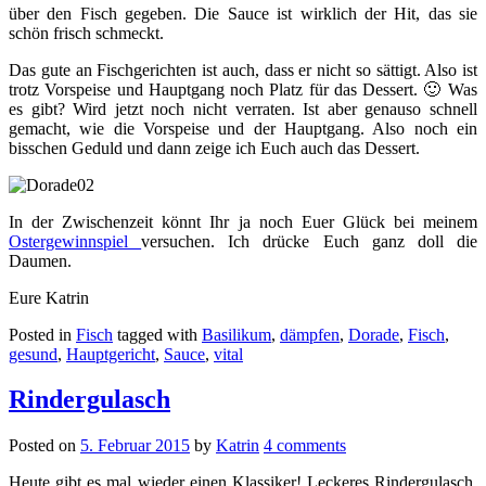
über den Fisch gegeben. Die Sauce ist wirklich der Hit, das sie
schön frisch schmeckt.
Das gute an Fischgerichten ist auch, dass er nicht so sättigt. Also ist
trotz Vorspeise und Hauptgang noch Platz für das Dessert. 🙂 Was
es gibt? Wird jetzt noch nicht verraten. Ist aber genauso schnell
gemacht, wie die Vorspeise und der Hauptgang. Also noch ein
bisschen Geduld und dann zeige ich Euch auch das Dessert.
In der Zwischenzeit könnt Ihr ja noch Euer Glück bei meinem
Ostergewinnspiel
versuchen. Ich drücke Euch ganz doll die
Daumen.
Eure Katrin
Posted in
Fisch
tagged with
Basilikum
,
dämpfen
,
Dorade
,
Fisch
,
gesund
,
Hauptgericht
,
Sauce
,
vital
Rindergulasch
Posted on
5. Februar 2015
by
Katrin
4 comments
Heute gibt es mal wieder einen Klassiker! Leckeres Rindergulasch.