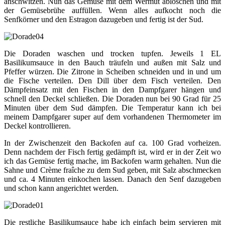
anschwitzen. Nun das Gemüse mit dem Wermut ablöschen und mit
der Gemüsebrühe auffüllen. Wenn alles aufkocht noch die
Senfkörner und den Estragon dazugeben und fertig ist der Sud.
Die Doraden waschen und trocken tupfen. Jeweils 1 EL
Basilikumsauce in den Bauch träufeln und außen mit Salz und
Pfeffer würzen. Die Zitrone in Scheiben schneiden und in und um
die Fische verteilen. Den Dill über dem Fisch verteilen. Den
Dämpfeinsatz mit den Fischen in den Dampfgarer hängen und
schnell den Deckel schließen. Die Doraden nun bei 90 Grad für 25
Minuten über dem Sud dämpfen. Die Temperatur kann ich bei
meinem Dampfgarer super auf dem vorhandenen Thermometer im
Deckel kontrollieren.
In der Zwischenzeit den Backofen auf ca. 100 Grad vorheizen.
Denn nachdem der Fisch fertig gedämpft ist, wird er in der Zeit wo
ich das Gemüse fertig mache, im Backofen warm gehalten. Nun die
Sahne und Crème fraîche zu dem Sud geben, mit Salz abschmecken
und ca. 4 Minuten einkochen lassen. Danach den Senf dazugeben
und schon kann angerichtet werden.
Die restliche Basilikumsauce habe ich einfach beim servieren mit