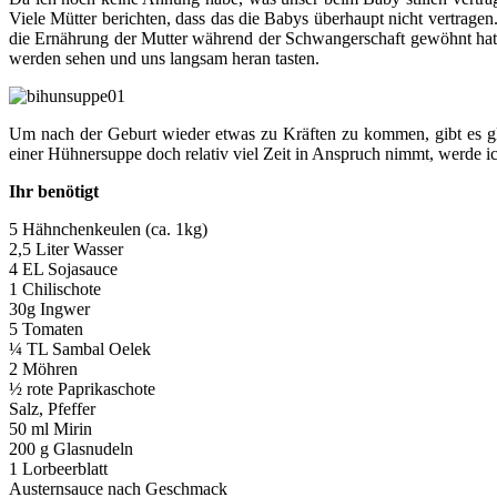
Viele Mütter berichten, dass das die Babys überhaupt nicht vertrag
die Ernährung der Mutter während der Schwangerschaft gewöhnt hat. 
werden sehen und uns langsam heran tasten.
Um nach der Geburt wieder etwas zu Kräften zu kommen, gibt es glau
einer Hühnersuppe doch relativ viel Zeit in Anspruch nimmt, werde ich
Ihr benötigt
5 Hähnchenkeulen (ca. 1kg)
2,5 Liter Wasser
4 EL Sojasauce
1 Chilischote
30g Ingwer
5 Tomaten
¼ TL Sambal Oelek
2 Möhren
½ rote Paprikaschote
Salz, Pfeffer
50 ml Mirin
200 g Glasnudeln
1 Lorbeerblatt
Austernsauce nach Geschmack