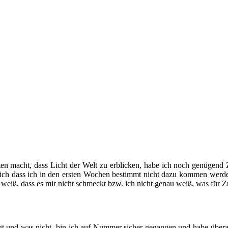
en macht, dass Licht der Welt zu erblicken, habe ich noch genügend Z
 ich dass ich in den ersten Wochen bestimmt nicht dazu kommen werde
weiß, dass es mir nicht schmeckt bzw. ich nicht genau weiß, was für Zu
gt und was nicht, bin ich auf Nummer sicher gegangen und habe über