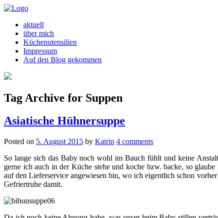
aktuell
über mich
Küchenutensilien
Impressum
Auf den Blog gekommen
Tag Archive for Suppen
Asiatische Hühnersuppe
Posted on
5. August 2015
by
Katrin
4 comments
So lange sich das Baby noch wohl im Bauch fühlt und keine Anstalt
gerne ich auch in der Küche stehe und koche bzw. backe, so glaube
auf den Lieferservice angewiesen bin, wo ich eigentlich schon vorher 
Gefriertruhe damit.
Da ich noch keine Ahnung habe, was unser beim Baby stillen verträ