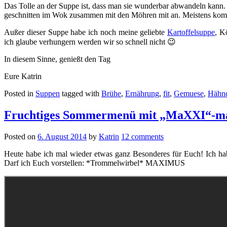
Das Tolle an der Suppe ist, dass man sie wunderbar abwandeln kann
geschnitten im Wok zusammen mit den Möhren mit an. Meistens komme
Außer dieser Suppe habe ich noch meine geliebte
Kartoffelsuppe
, K
ich glaube verhungern werden wir so schnell nicht 😉
In diesem Sinne, genießt den Tag
Eure Katrin
Posted in
Suppen
tagged with
Brühe
,
Ernährung
,
fit
,
Gemuese
,
Hähn
Fruchtiges Sommermenü mit „MaXXI“-ma
Posted on
6. August 2014
by
Katrin
12 comments
Heute habe ich mal wieder etwas ganz Besonderes für Euch! Ich habe
Darf ich Euch vorstellen: *Trommelwirbel* MAXIMUS