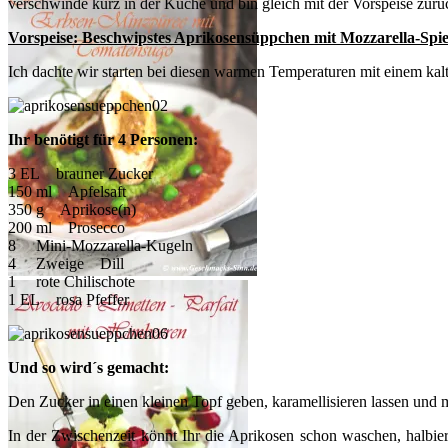
verschwinde kurz in der Küche und bin gleich mit der Vorspeise zurü
Vorspeise: Beschwipstes Aprikosensüppchen mit Mozzarella-Spi
Ich dachte wir starten bei diesen warmen Temperaturen mit einem kalt
Ihr benötigt für 4 Personen:
3 EL brauner Zucker
150 ml Apfelsaft
350 g Aprikose(n)
200 ml Prosecco
8 Mini-Mozzarella-Kugeln
4 Zweige Dill
1 rote Chilischote
1 EL rosa Pfeffer
Und so wird´s gemacht:
Den Zucker in einen kleinen Topf geben, karamellisieren lassen und mit
In der Zwischenzeit könnt Ihr die Aprikosen schon waschen, halbie