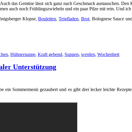
. Auch das Gemüse lässt sich ganz nach Geschmack austauschen. Den Kn
n auch noch Frühlingszwiebeln und ein paar Pilze mit rein. Und ich 
önigsberger Klopse,
Bouletten
,
Teigfladen
,
Brot
, Bolognese Sauce und 
chen
,
Hühnersuppe
,
Kraft gebend
,
Suppen
,
werden
,
Wochenbett
ler Unterstützung
 ein Sommermenü gezaubert und es gibt drei lecker leichte Rezepte. A