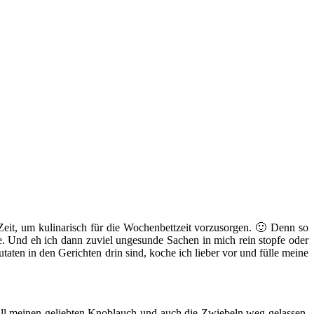
eit, um kulinarisch für die Wochenbettzeit vorzusorgen. 🙂 Denn so
. Und eh ich dann zuviel ungesunde Sachen in mich rein stopfe oder
taten in den Gerichten drin sind, koche ich lieber vor und fülle meine
all meinen geliebten Knoblauch und auch die Zwiebeln weg gelassen.