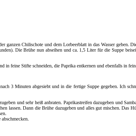
der ganzen Chilischote und dem Lorbeerblatt in das Wasser geben. Di
unden). Die Brühe nun abseihen und ca. 1,5 Liter für die Suppe beise
in feine Stifte schneiden, die Paprika entkernen und ebenfalls in fein
ch 3 Minuten abgesiebt und in die fertige Suppe gegeben. Ich schne
ugeben und sehr heiß anbraten. Paprikastreifen dazugeben und Samba
hen lassen. Dann die Brühe dazugeben und alles gut mischen. Das Hühn
sen.
ce abschmecken.