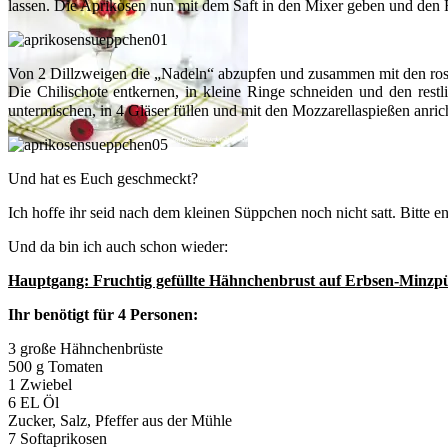
lassen. Die Aprikosen nun mit dem Saft in den Mixer geben und den R
Von 2 Dillzweigen die „Nadeln“ abzupfen und zusammen mit den rosa
Die Chilischote entkernen, in kleine Ringe schneiden und den res
untermischen, in 4 Gläser füllen und mit den Mozzarellaspießen anrich
Und hat es Euch geschmeckt?
Ich hoffe ihr seid nach dem kleinen Süppchen noch nicht satt. Bitte 
Und da bin ich auch schon wieder:
Hauptgang: Fruchtig gefüllte Hähnchenbrust auf Erbsen-Minzp
Ihr benötigt für 4 Personen:
3 große Hähnchenbrüste
500 g Tomaten
1 Zwiebel
6 EL Öl
Zucker, Salz, Pfeffer aus der Mühle
7 Softaprikosen