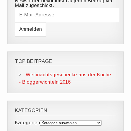
Newsletter bekommst Du jeden Beitrag via
Mail zugeschickt.
E
-
M
a
i
l
-
A
d
r
e
TOP BEITRÄGE
s
s
e
Weihnachtsgeschenke aus der Küche
- Bloggerwichteln 2016
KATEGORIEN
Kategorien