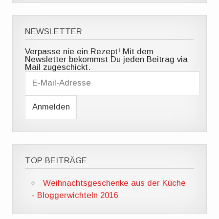
NEWSLETTER
Verpasse nie ein Rezept! Mit dem
Newsletter bekommst Du jeden Beitrag via
Mail zugeschickt.
E
-
M
a
i
l
-
A
d
r
e
TOP BEITRÄGE
s
s
e
Weihnachtsgeschenke aus der Küche
- Bloggerwichteln 2016