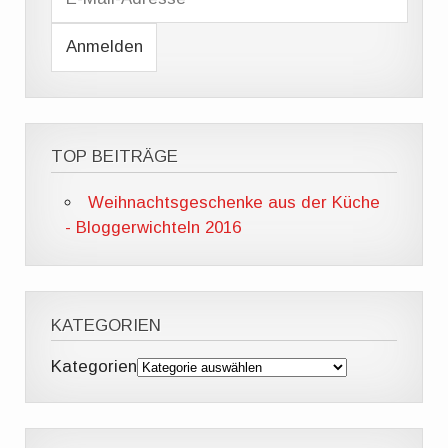
M
a
i
l
-
A
d
r
e
TOP BEITRÄGE
s
s
e
Weihnachtsgeschenke aus der Küche
- Bloggerwichteln 2016
KATEGORIEN
Kategorien