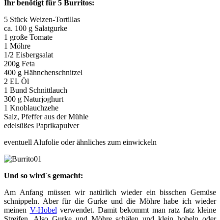
Ihr benötigt für 5 Burritos:
5 Stück Weizen-Tortillas
ca. 100 g Salatgurke
1 große Tomate
1 Möhre
1/2 Eisbergsalat
200g Feta
400 g Hähnchenschnitzel
2 EL Öl
1 Bund Schnittlauch
300 g Naturjoghurt
1 Knoblauchzehe
Salz, Pfeffer aus der Mühle
edelsüßes Paprikapulver
eventuell Alufolie oder ähnliches zum einwickeln
Und so wird´s gemacht:
Am Anfang müssen wir natürlich wieder ein bisschen Gemüse
schnippeln. Aber für die Gurke und die Möhre habe ich wieder
meinen
V-Hobel
verwendet. Damit bekommt man ratz fatz kleine
Streifen. Also Gurke und Möhre schälen und klein hobeln oder