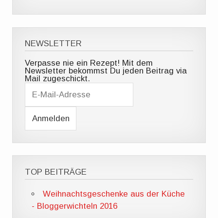
NEWSLETTER
Verpasse nie ein Rezept! Mit dem
Newsletter bekommst Du jeden Beitrag via
Mail zugeschickt.
E
-
M
a
i
l
-
A
d
r
e
TOP BEITRÄGE
s
s
e
Weihnachtsgeschenke aus der Küche
- Bloggerwichteln 2016