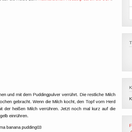
-
a
i
l
-
d
r
e
s
s
e
 und mit dem Puddingpulver verrührt. Die restliche Milch
K
kochen gebracht. Wenn die Milch kocht, den Topf vom Herd
 der heißen Milch verrühren. Jetzt noch mal kurz auf die
gelb einrühren.
F
„