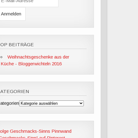
M
A
TOP BEITRÄGE
Weihnachtsgeschenke aus der
Küche - Bloggerwichteln 2016
KATEGORIEN
ategorien
olge Geschmacks-Sinns Pinnwand
Geschmacks-Sinn“ auf Pinterest.