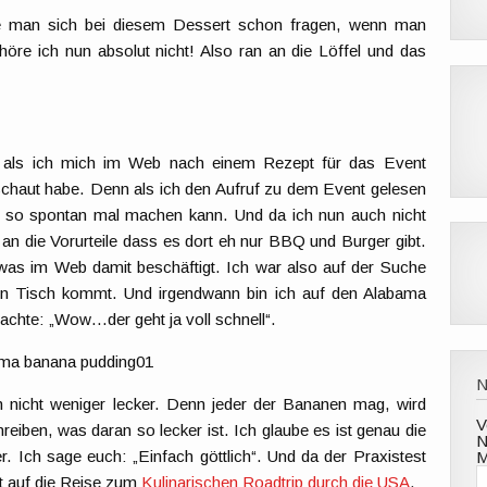
e man sich bei diesem Dessert schon fragen, wenn man
öre ich nun absolut nicht! Also ran an die Löffel und das
, als ich mich im Web nach einem Rezept für das Event
haut habe. Denn als ich den Aufruf zu dem Event gelesen
an so spontan mal machen kann. Und da ich nun auch nicht
an die Vorurteile dass es dort eh nur BBQ und Burger gibt.
was im Web damit beschäftigt. Ich war also auf der Suche
n Tisch kommt. Und irgendwann bin ich auf den Alabama
hte: „Wow…der geht ja voll schnell“.
ch nicht weniger lecker. Denn jeder der Bananen mag, wird
V
reiben, was daran so lecker ist. Ich glaube es ist genau die
N
 Ich sage euch: „Einfach göttlich“. Und da der Praxistest
M
it auf die Reise zum
Kulinarischen Roadtrip durch die USA
.